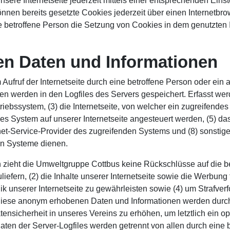
sere Internetseite jederzeit mittels einer entsprechenden Eins
nnen bereits gesetzte Cookies jederzeit über einen Internetb
die betroffene Person die Setzung von Cookies in dem genutzten
en Daten und Informationen
 Aufruf der Internetseite durch eine betroffene Person oder ei
en werden in den Logfiles des Servers gespeichert. Erfasst w
ebssystem, (3) die Internetseite, von welcher ein zugreifendes
es System auf unserer Internetseite angesteuert werden, (5) das 
ternet-Service-Provider des zugreifenden Systems und (8) sonst
hen Systeme dienen.
 zieht die Umweltgruppe Cottbus keine Rückschlüsse auf die b
uliefern, (2) die Inhalte unserer Internetseite sowie die Werbung
 unserer Internetseite zu gewährleisten sowie (4) um Strafver
 Diese anonym erhobenen Daten und Informationen werden durch 
ensicherheit in unseres Vereins zu erhöhen, um letztlich ein op
ten der Server-Logfiles werden getrennt von allen durch ei