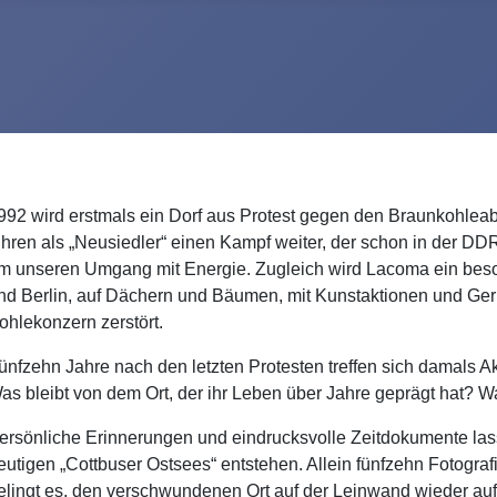
992 wird erstmals ein Dorf aus Protest gegen den Braunkohlea
ühren als „Neusiedler“ einen Kampf weiter, der schon in der DD
m unseren Umgang mit Energie. Zugleich wird Lacoma ein besonde
nd Berlin, auf Dächern und Bäumen, mit Kunstaktionen und Geric
ohlekonzern zerstört.
ünfzehn Jahre nach den letzten Protesten treffen sich damals A
as bleibt von dem Ort, der ihr Leben über Jahre geprägt hat?
ersönliche Erinnerungen und eindrucksvolle Zeitdokumente la
eutigen „Cottbuser Ostsees“ entstehen. Allein fünfzehn Fotograf
elingt es, den verschwundenen Ort auf der Leinwand wieder au