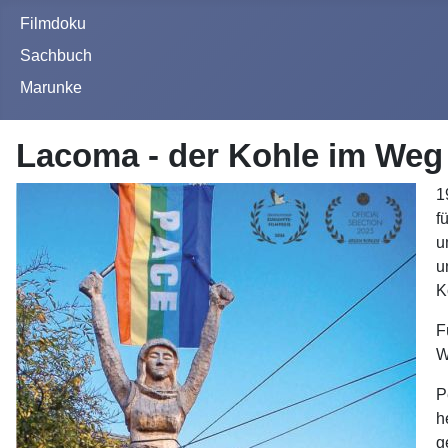
Filmdoku
Sachbuch
Marunke
Lacoma - der Kohle im Weg
1
f
u
u
K
F
W
P
h
g